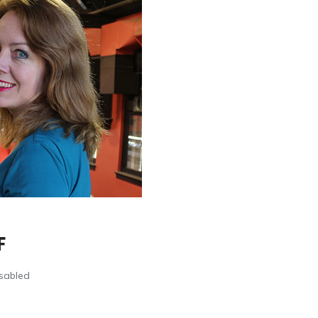
F
sabled